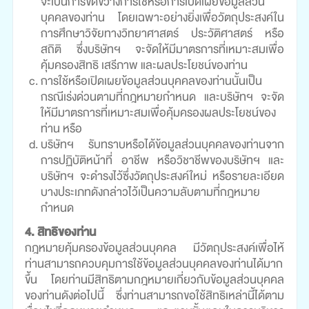
จะเป็นการขัดขวางการใช้หรือการเปิดเผยข้อมูลส่วน
บุคคลของท่าน โดยเฉพาะอย่างยิ่งเพื่อวัตถุประสงค์ใน
การศึกษาวิจัยทางวิทยาศาสตร์ ประวัติศาสตร์ หรือ
สถิติ ซึ่งบริษัทฯ จะจัดให้มีมาตรการที่เหมาะสมเพื่อ
คุ้มครองสิทธิ เสรีภาพ และผลประโยชน์ของท่าน
การใช้หรือเปิดเผยข้อมูลส่วนบุคคลของท่านนั้นเป็น
กรณีเร่งด่วนตามที่กฎหมายกำหนด และบริษัทฯ จะจัด
ให้มีมาตรการที่เหมาะสมเพื่อคุ้มครองผลประโยชน์ของ
ท่าน หรือ
บริษัทฯ รับทราบหรือได้ข้อมูลส่วนบุคคลของท่านจาก
การปฏิบัติหน้าที่ อาชีพ หรือวิชาชีพของบริษัทฯ และ
บริษัทฯ จะดำรงไว้ซึ่งวัตถุประสงค์ใหม่ หรือรายละเอียด
บางประเภทดังกล่าวไว้เป็นความลับตามที่กฎหมาย
กำหนด
4. สิทธิของท่าน
กฎหมายคุ้มครองข้อมูลส่วนบุคคล มีวัตถุประสงค์เพื่อไห้
ท่านสามารถควบคุมการใช้ข้อมูลส่วนบุคคลของท่านได้มาก
ขึ้น โดยท่านมีสิทธิตามกฎหมายเกี่ยวกับข้อมูลส่วนบุคคล
ของท่านดังต่อไปนี้ ซึ่งท่านสามารถขอใช้สิทธิเหล่านี้ได้ตาม