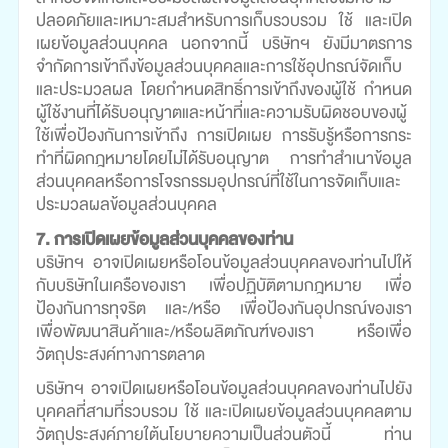
ปลอดภัยและเหมาะสมสำหรับการเก็บรวบรวม ใช้ และเปิด
เผยข้อมูลส่วนบุคคล นอกจากนี้ บริษัทฯ ยังมีมาตรการ
จำกัดการเข้าถึงข้อมูลส่วนบุคคลและการใช้อุปกรณ์จัดเก็บ
และประมวลผล โดยกำหนดสิทธิ์การเข้าถึงของผู้ใช้ กำหนด
ผู้ใช้งานที่ได้รับอนุญาตและหน้าที่และความรับผิดชอบของผู้
ใช้เพื่อป้องกันการเข้าถึง การเปิดเผย การรับรู้หรือการกระ
ทำที่ผิดกฎหมายโดยไม่ได้รับอนุญาต การทำสำเนาข้อมูล
ส่วนบุคคลหรือการโจรกรรมอุปกรณ์ที่ใช้ในการจัดเก็บและ
ประมวลผลข้อมูลส่วนบุคคล
7. การเปิดเผยข้อมูลส่วนบุคคลของท่าน
บริษัทฯ อาจเปิดเผยหรือโอนข้อมูลส่วนบุคคลของท่านไปให้
กับบริษัทในเครือของเรา เพื่อปฏิบัติตามกฎหมาย เพื่อ
ป้องกันการทุจริต และ/หรือ เพื่อป้องกันอุปกรณ์ของเรา
เพื่อพัฒนาสินค้าและ/หรือผลิตภัณฑ์ของเรา หรือเพื่อ
วัตถุประสงค์ทางการตลาด
บริษัทฯ อาจเปิดเผยหรือโอนข้อมูลส่วนบุคคลของท่านไปยัง
บุคคลที่สามที่รวบรวม ใช้ และเปิดเผยข้อมูลส่วนบุคคลตาม
วัตถุประสงค์ภายใต้นโยบายความเป็นส่วนตัวนี้ ท่าน