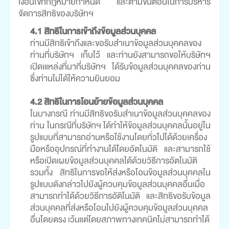
เงื่อนไขที่กฎหมายกําหนด และตามขั้นตอนในการบริหาร
จัดการสิทธิของบริษัทฯ
4.1 สิทธิในการเข้าถึงข้อมูลส่วนบุคคล
ท่านมีสิทธิเข้าถึงและขอรับสำเนาข้อมูลส่วนบุคคลของ
ท่านที่บริษัทฯ เก็บไว้ และท่านยังสามารถขอให้บริษัทฯ
เปิดเแหล่งที่มาที่บริษัทฯ ได้รับข้อมูลส่วนบุคคลของท่าน
ซึ่งท่านไม่ได้ให้ความยินยอม
4.2 สิทธิในการโอนย้ายข้อมูลส่วนบุคคล
ในบางกรณี ท่านมีสิทธิขอรับสำเนาข้อมูลส่วนบุคคลของ
ท่าน ในกรณีที่บริษัทฯ ได้ทำให้ข้อมูลส่วนบุคคลนั้นอยู่ใน
รูปแบบที่สามารถอ่านหรือใช้งานโดยทั่วไปได้ด้วยเครื่อง
มือหรืออุปกรณ์ที่ทำงานได้โดยอัตโนมัติ และสามารถใช้
หรือเปิดเผยข้อมูลส่วนบุคคลได้ด้วยวิธีการอัตโนมัติ
รวมทั้ง สิทธิในการขอให้ส่งหรือโอนข้อมูลส่วนบุคคลใน
รูปแบบดังกล่าวไปยังผู้ควบคุมข้อมูลส่วนบุคคลอื่นเมื่อ
สามารถทำได้ด้วยวิธีการอัติโนมัติ และสิทธิขอรับข้อมูล
ส่วนบุคคลที่ส่งหรือโอนไปยังผู้ควบคุมข้อมูลส่วนบุคคล
อื่นโดยตรง เว้นแต่โดยสภาพทางเทคนิคไม่สามารถทำได้