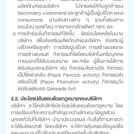
ผลิตภัณฑ์ของบริษัทฯ ไปขายต่อให้กับลูกค้ารอง
(secondary customers) และลูกค้าผู้เป็นผู้บริโภค (end
consumers) ผ่านช่องทางต่าง ๆ รวมทั้งช่องทาง
ออนไลน์ ออฟไลน์ การขายทางโทรศัพท์ ฯลฯ; และ
การเข้าร่วมในกิจกรรมที่จัดขึ้น จัดร่วมโดยหรือในนาม
บริษัทฯ เพื่อส่งเสริมผลิตภัณฑ์ของบริษัทฯ ส่งเสริมผู้
บริโภคหรือลูกค้า การวิจัยผู้บริโภค การสร้างยอดขาย
การสร้างแบรนด์ กิจกรรมที่จัดโดยบริษัทในเครือบุคคล
ภายนอกที่ได้รับมอบหมาย และ/หรือ ผู้อื่นภายใต้การ
สนับสนุนของบริษัทฯ เช่น กิจกรรมจับรางวัล กิจกรรม
เป๊ปซี่แฟนคลับ (Pepsi Fanclub activity) กิจกรรมส่ง
เสริมเป๊ปซี่ (Pepsi Promotion activity) กิจกรรมวิ่ง
แข่งขันฟุตบอล Gatorade 5v5
2.2. ประโยชน์อันชอบด้วยกฎหมายของบริษัทฯ
บริษัทฯ จะใช้หลักสิทธิประโยชน์อันชอบด้วยกฎหมาย โดย
การเปรียบเทียบความสำคัญระหว่างลักษณะข้อมูลส่วน
บุคคลทั่วไปที่บริษัทฯ นำมาประมวลผล กับสิ่งที่ท่านคาดว่า
จะได้รับโดยปกติ โดยบริษัทฯ จะให้การคุ้มครองข้อมูลเพื่อ
ลดผลกระทบที่ไม่พึงประสงค์ที่อาจเกิดขึ้นกับสิทธิและ