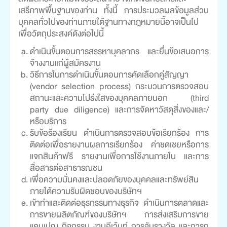
เสรีภาพพื้นฐานของท่าน ทั้งนี้ การประมวลผลข้อมูลส่วน
บุคคลทั่วไปของท่านภายใต้ฐานทางกฎหมายนี้อาจเป็นไป
เพื่อวัตถุประสงค์ดังต่อไปนี้
ดำเนินขั้นตอนการสรรหาบุคลากร และยื่นข้อเสนอการ
จ้างงานแก่ผู้สมัครงาน
วิธีการในการดำเนินขั้นตอนการคัดเลือกคู่สัญญา
(vendor selection process) กระบวนการตรวจสอบ
สถานะและความโปร่งใสของบุคคลภายนอก (third
party due diligence) และการจัดหาวัสดุสิ่งของและ/
หรือบริการ
รับข้อร้องเรียน ดำเนินการตรวจสอบข้อเรียกร้อง การ
ติดต่อเพื่อรายงานผลการเรียกร้อง ค่าชดเชยหรือการ
แจกสินค้าฟรี รายงานเพื่อการใช้งานภายใน และการ
สื่อสารต่อสาธารณชน
เพื่อความมั่นคงและปลอดภัยของบุคคลและทรัพย์สิน
ภายใต้ความรับผิดชอบของบริษัทฯ
เข้าทำและติดต่อธุรกรรมทางธุรกิจ ดำเนินการตลาดและ
การขายผลิตภัณฑ์ของบริษัทฯ การส่งเสริมการขาย
แคมเปญ กิจกรรม งานอีเว้นท์ การจับรางวัล และการก