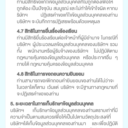
ท่านมีสิทธิขอแก้ไขข้อมูลส่วนบุคคลที่ไม่ถูกต้องเพื่อให้
ถูกต้อง เป็นปัจจุบัน สมบูรณ์ และไม่ทำให้เข้าใจผิด หากบ
ริษัทฯ ปฏิเสธคำขอแก้ไขข้อมูลส่วนบุคคลของท่าน
บริษัทฯ จะบันทึกการปฏิเสธพร้อมด้วยเหตุผล
4.7 สิทธิในการยื่นเรื่องร้องเรียน
ท่านมีสิทธิยื่นร้องเรียนต่อเจ้าหน้าที่ผู้มีอำนาจ ในกรณีที่
บริษัทฯ ผู้ประมวลผลข้อมูลส่วนบุคคลของบริษัทฯ รวม
ทั้ง พนักงานหรือผู้รับจ้างของบริษัทฯ ไม่ปฏิบัติตาม
กฎหมายคุ้มครองข้อมูลส่วนบุคคล หรือประกาศอื่น ๆ
ภายใต้ กฎหมายคุ้มครองข้อมูลส่วนบุคคล
4.8 สิทธิในการขอถอนความยินยอม
ท่านสามารถขอเพิกถอนคำยินยอมของท่านได้ไม่ว่าจะ
ในเวลาใดก็ตาม เว้นแต่ บริษัทฯ จะมีฐานทางกฎหมายที่
จะปฏิเสธคำขอของท่าน
5. ระยะเวลาในการเก็บรักษาข้อมูลส่วนบุคคล
บริษัทฯ เก็บรักษาข้อมูลส่วนบุคคลของท่านตราบเท่าที่มี
ความจำเป็นตามสมควรเพื่อให้เป็นไปตามวัตถุประสงค์ที่
บริษัทฯได้เก็บข้อมูลส่วนบุคคลของท่านมา และเพื่อปฏิบัติ