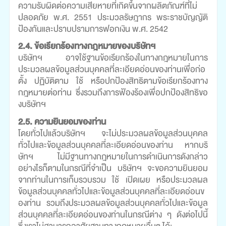
ความรับผิดต่อความเสียหายที่เกิดขึ้นจากผลิตภัณฑ์ที่ไม่
ปลอดภัย พ.ศ. 2551 ประมวลรัษฎากร พระราชบัญญัติ
ป้องกันและปราบปรามการฟอกเงิน พ.ศ. 2542
2.4. ข้อเรียกร้องทางกฎหมายของบริษัทฯ
บริษัทฯ อาจใช้ฐานข้อเรียกร้องในทางกฎหมายในการ
ประมวลผลข้อมูลส่วนบุคคลที่ละเอียดอ่อนของท่านเพื่อก่อ
ตั้ง ปฏิบัติตาม ใช้ หรือปกป้องสิทธิตามข้อเรียกร้องทาง
กฎหมายต่อท่าน ซึ่งรวมถึงการฟ้องร้องเพื่อปกป้องสิทธิขอ
งบริษัทฯ
2.5. ความยินยอมของท่าน
โดยทั่วไปแล้วบริษัทฯ จะไม่ประมวลผลข้อมูลส่วนบุคคล
ทั่วไปและข้อมูลส่วนบุคคลที่ละเอียดอ่อนของท่าน หากบริ
ษัทฯ ไม่มีฐานทางกฎหมายในการดำเนินการดังกล่าว
อย่างไรก็ตามในกรณีที่จำเป็น บริษัทฯ จะขอความยินยอม
จากท่านในการเก็บรวบรวม ใช้ เปิดเผย หรือประมวลผล
ข้อมูลส่วนบุคคลทั่วไปและข้อมูลส่วนบุคคลที่ละเอียดอ่อนข
องท่าน รวมถึงประมวลผลข้อมูลส่วนบุคคลทั่วไปและข้อมูล
ส่วนบุคคลที่ละเอียดอ่อนของท่านในกรณีต่าง ๆ ดังต่อไปนี้