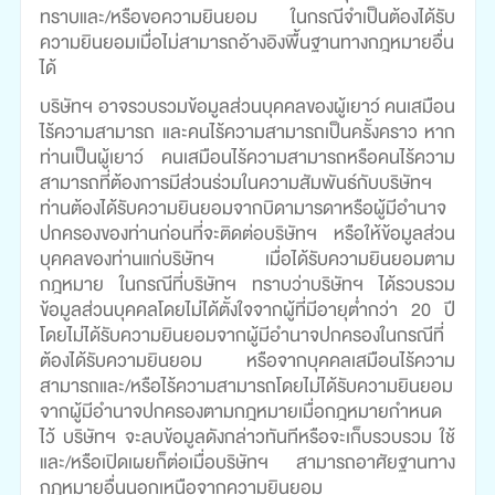
ทราบและ/หรือขอความยินยอม ในกรณีจำเป็นต้องได้รับ
ความยินยอมเมื่อไม่สามารถอ้างอิงพื้นฐานทางกฎหมายอื่น
ได้
บริษัทฯ อาจรวบรวมข้อมูลส่วนบุคคลของผู้เยาว์ คนเสมือน
ไร้ความสามารถ และคนไร้ความสามารถเป็นครั้งคราว หาก
ท่านเป็นผู้เยาว์ คนเสมือนไร้ความสามารถหรือคนไร้ความ
สามารถที่ต้องการมีส่วนร่วมในความสัมพันธ์กับบริษัทฯ
ท่านต้องได้รับความยินยอมจากบิดามารดาหรือผู้มีอำนาจ
ปกครองของท่านก่อนที่จะติดต่อบริษัทฯ หรือให้ข้อมูลส่วน
บุคคลของท่านแก่บริษัทฯ เมื่อได้รับความยินยอมตาม
กฎหมาย ในกรณีที่บริษัทฯ ทราบว่าบริษัทฯ ได้รวบรวม
ข้อมูลส่วนบุคคลโดยไม่ได้ตั้งใจจากผู้ที่มีอายุต่ำกว่า 20 ปี
โดยไม่ได้รับความยินยอมจากผู้มีอำนาจปกครองในกรณีที่
ต้องได้รับความยินยอม หรือจากบุคคลเสมือนไร้ความ
สามารถและ/หรือไร้ความสามารถโดยไม่ได้รับความยินยอม
จากผู้มีอำนาจปกครองตามกฎหมายเมื่อกฎหมายกำหนด
ไว้ บริษัทฯ จะลบข้อมูลดังกล่าวทันทีหรือจะเก็บรวบรวม ใช้
และ/หรือเปิดเผยก็ต่อเมื่อบริษัทฯ สามารถอาศัยฐานทาง
กฎหมายอื่นนอกเหนือจากความยินยอม