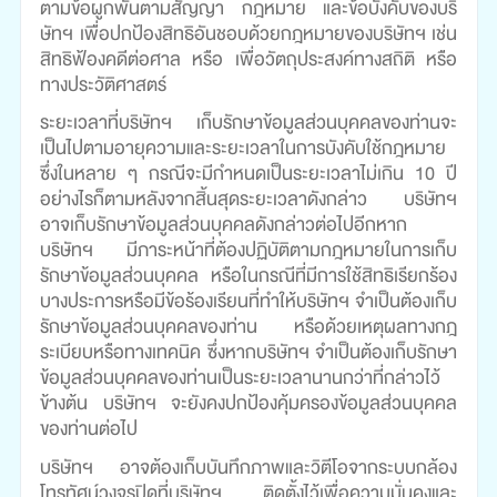
ตามข้อผูกพันตามสัญญา กฎหมาย และข้อบังคับของบริ
ษัทฯ เพื่อปกป้องสิทธิอันชอบด้วยกฎหมายของบริษัทฯ เช่น
สิทธิฟ้องคดีต่อศาล หรือ เพื่อวัตถุประสงค์ทางสถิติ หรือ
ทางประวัติศาสตร์
ระยะเวลาที่บริษัทฯ เก็บรักษาข้อมูลส่วนบุคคลของท่านจะ
เป็นไปตามอายุความและระยะเวลาในการบังคับใช้กฎหมาย
ซึ่งในหลาย ๆ กรณีจะมีกำหนดเป็นระยะเวลาไม่เกิน 10 ปี
อย่างไรก็ตามหลังจากสิ้นสุดระยะเวลาดังกล่าว บริษัทฯ
อาจเก็บรักษาข้อมูลส่วนบุคคลดังกล่าวต่อไปอีกหาก
บริษัทฯ มีภาระหน้าที่ต้องปฏิบัติตามกฎหมายในการเก็บ
รักษาข้อมูลส่วนบุคคล หรือในกรณีที่มีการใช้สิทธิเรียกร้อง
บางประการหรือมีข้อร้องเรียนที่ทำให้บริษัทฯ จำเป็นต้องเก็บ
รักษาข้อมูลส่วนบุคคลของท่าน หรือด้วยเหตุผลทางกฎ
ระเบียบหรือทางเทคนิค ซึ่งหากบริษัทฯ จำเป็นต้องเก็บรักษา
ข้อมูลส่วนบุคคลของท่านเป็นระยะเวลานานกว่าที่กล่าวไว้
ข้างต้น บริษัทฯ จะยังคงปกป้องคุ้มครองข้อมูลส่วนบุคคล
ของท่านต่อไป
บริษัทฯ อาจต้องเก็บบันทึกภาพและวิตีโอจากระบบกล้อง
โทรทัศน์วงจรปิดที่บริษัทฯ ติดตั้งไว้เพื่อความมั่นคงและ