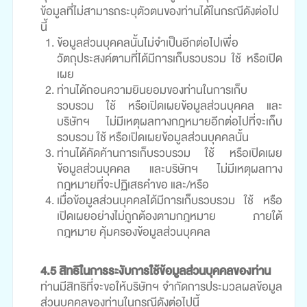
ข้อมูลที่ไม่สามารถระบุตัวตนของท่านได้ในกรณีดังต่อไป
นี้
ข้อมูลส่วนบุคคลนั้นไม่จำเป็นอีกต่อไปเพื่อ
วัตถุประสงค์ตามที่ได้มีการเก็บรวบรวม ใช้ หรือเปิด
เผย
ท่านได้ถอนความยินยอมของท่านในการเก็บ
รวบรวม ใช้ หรือเปิดเผยข้อมูลส่วนบุคคล และ
บริษัทฯ ไม่มีเหตุผลทางกฎหมายอีกต่อไปที่จะเก็บ
รวบรวม ใช้ หรือเปิดเผยข้อมูลส่วนบุคคลนั้น
ท่านได้คัดค้านการเก็บรวบรวม ใช้ หรือเปิดเผย
ข้อมูลส่วนบุคคล และบริษัทฯ ไม่มีเหตุผลทาง
กฎหมายที่จะปฏิเสธคำขอ และ/หรือ
เมื่อข้อมูลส่วนบุคคลได้มีการเก็บรวบรวม ใช้ หรือ
เปิดเผยอย่างไม่ถูกต้องตามกฎหมาย ภายใต้
กฎหมาย คุ้มครองข้อมูลส่วนบุคคล
4.5 สิทธิในการระงับการใช้ข้อมูลส่วนบุคคลของท่าน
ท่านมีสิทธิที่จะขอให้บริษัทฯ จำกัดการประมวลผลข้อมูล
ส่วนบุคคลของท่านในกรณีดังต่อไปนี้