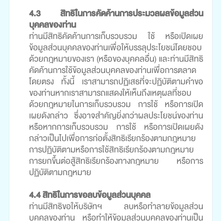
4.3 สิทธิในการคัดค้านการประมวลผลข้อมูลส่วน
บุคคลของท่าน
ท่านมีสิทธิคัดค้านการเก็บรวบรวม ใช้ หรือเปิดเผย
ข้อมูลส่วนบุคคลของท่านเพื่อให้บรรลุประโยชน์โดยชอบ
ด้วยกฎหมายของเรา (หรือของบุคคลอื่น) และท่านมีสิทธิ
คัดค้านการใช้ข้อมูลส่วนบุคคลของท่านเพื่อการตลาด
โดยตรง ทั้งนี้ เราสามารถปฏิเสธที่จะปฏิบัติตามคําขอ
ของท่านหากเราสามารถแสดงให้เห็นถึงเหตุผลที่ชอบ
ด้วยกฎหมายในการเก็บรวบรวม การใช้ หรือการเปิด
เผยดังกล่าว ซึ่งอาจสำคัญยิ่งกว่าผลประโยชน์ของท่าน
หรือหากการเก็บรวบรวม การใช้ หรือการเปิดเผยดัง
กล่าวเป็นไปเพื่อการก่อตั้งสิทธิเรียกร้องตามกฎหมาย
การปฏิบัติตามหรือการใช้สิทธิเรียกร้องตามกฎหมาย
การยกขึ้นต่อสู้สิทธิเรียกร้องทางกฎหมาย หรือการ
ปฏิบัติตามกฎหมาย
4.4 สิทธิในการขอลบข้อมูลส่วนบุคคล
ท่านมีสิทธิขอให้บริษัทฯ ลบหรือทำลายข้อมูลส่วน
บุคคลของท่าน หรือทำให้ข้อมูลส่วนบุคคลของท่านเป็น