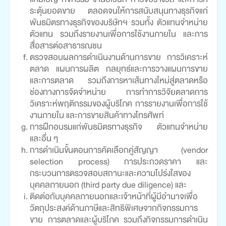
ระตุ้นยอดขาย ตลอดจนให้การสนับสนุนทางธุรกิจแก่
พันธมิตรทางธุรกิจของบริษัทฯ รวมทั้ง ตัวแทนจำหน่าย
ตัวแทน รวมถึงรายงานเพื่อการใช้งานภายใน และการ
สื่อสารต่อสาธารณชน
ตรวจสอบผลการดำเนินงานด้านการขาย การวิเคราะห์
ตลาด แผนการผลิต กลยุทธ์และการวางแผนการขาย
และการตลาด รวมถึงการหาเส้นทางใหม่สู่ตลาดหรือ
ช่องทางการจัดจำหน่าย การทำการวิจัยตลาดการ
วิเคราะห์พฤติกรรมของผู้บริโภค การรายงานเพื่อการใช้
งานภายใน และการขายสินค้าทางโทรศัพท์
การฝึกอบรมแก่พันธมิตรทางธุรกิจ ตัวแทนจำหน่าย
และอื่น ๆ
การดำเนินขั้นตอนการคัดเลือกคู่สัญญา (vendor
selection process) การประกวดราคา และ
กระบวนการตรวจสอบสถานะและความโปร่งใสของ
บุคคลภายนอก (third party due diligence) และ
ติดต่อกับบุคคลภายนอกและเจ้าหน้าที่ผู้มีอำนาจเพื่อ
วัตถุประสงค์ด้านภาษีและสิทธิพิเศษจากกิจกรรมการ
ขาย การตลาดและผู้บริโภค รวมถึงกิจกรรมการดำเนิน