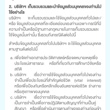
2. บริษัทฯ เก็บรวบรวมและนำข้อมูลส่วนบุคคลของท่านไป
ใช้อย่างไร
บริษัทฯ จะเก็บรวบรวมและใช้ข้อมูลส่วนบุคคลทั่วไปและ/
หรือ ข้อมูลส่วนบุคคลที่ละเอียดอ่อนของท่านเฉพาะกรณีที่มี
ความจำเป็นหรือมีฐานทางกฎหมายในการเก็บรวบรวมและ
ใช้ข้อมูลนั้นเท่านั้น ซึ่งรวมถึงกรณีดังต่อไปนี้
สำหรับข้อมูลส่วนบุคคลทั่วไปบริษัทฯ จะใช้ข้อมูลส่วนบุคคล
ตามฐานดังต่อไปนี้
เพื่อจัดทำเอกสารประวัติศาสตร์หรือจดหมายเหตุเพื่อ
ประโยชน์สาธารณะ หรือที่เกี่ยวกับการศึกษาวิจัยหรือ
สถิติ
บริษัทฯ เชื่อว่าการใช้ข้อมูลส่วนบุคคลทั่วไปของท่าน
จำเป็นเพื่อประโยชน์ที่สำคัญต่อชีวิต (vital interest)
หรือเพื่อป้องกันหรือหลีกเลี่ยงอันตรายต่อชีวิต ร่างกาย
หรือสุขภาพของบุคคล
บริษัทฯ เชื่อว่าการใช้ข้อมูลส่วนบุคคลทั่วไปของท่าน
เป็นการจำเป็นเพื่อการปฏิบัติตามสัญญาที่ท่านเป็นคู่
สัญญา หรือเพื่อดำเนินการตามคำขอของท่านก่อนเข้า