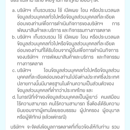
ซึ่งเราไม่สามารถอาศัยฐานทางกฎหมายอื่นๆ ได้:
บริษัทฯ เก็บรวบรวม ใช้ เปิดเผย โอน หรือประมวลผล
ข้อมูลส่วนบุคคลทั่วไปหรือข้อมูลส่วนบุคคลที่ละเอียด
อ่อนของท่านเพื่อการดำเนินกิจการของบริษัทฯ การ
พัฒนาสินค้าและบริการ และกิจกรรมทางการตลาด
บริษัทฯ เก็บรวบรวม ใช้ เปิดเผย โอน หรือประมวลผล
ข้อมูลส่วนบุคคลทั่วไปหรือข้อมูลส่วนบุคคลที่ละเอียด
อ่อนของท่านที่ได้รับโอนจากผู้อื่นเพื่อการดำเนินกิจการ
ของบริษัทฯ การพัฒนาสินค้าและบริการ และกิจกรรม
ทางการตลาด
บริษัทฯ โอนข้อมูลส่วนบุคคลทั่วไปหรือข้อมูลส่วน
บุคคลที่ละเอียดอ่อนของท่านไปยังต่างประเทศซึ่งประเทศ
ปลายทางนั้นมีมาตรฐานในด้านความเป็นส่วนตัวของ
ข้อมูลส่วนบุคคลที่ต่ำกว่าประเทศไทย และ
ในกรณีที่เจ้าของข้อมูลส่วนบุคคลเป็นผู้เยาว์ คนเสมือน
ไร้ความสามารถ คนไร้ความสามารถ ซึ่งต้องได้รับความ
ยินยอมจากผู้แทนโดยชอบธรรม ผู้ปกครอง ผู้อนุบาล
หรือผู้พิทักษ์ (แล้วแต่กรณี)
บริษัทฯ จะจัดส่งข้อมูลการตลาดที่เกี่ยวข้องให้กับท่าน รวม