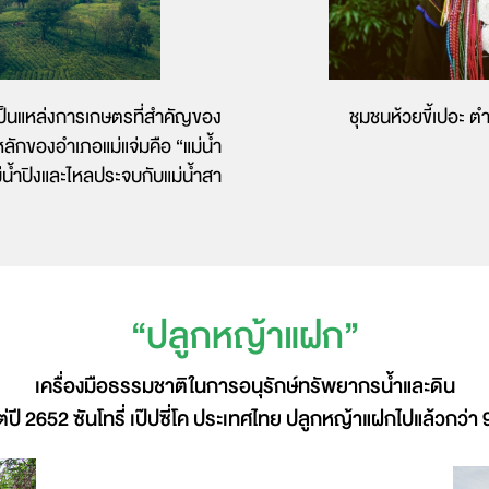
และเป็นแหล่งการเกษตรที่สำคัญของ
ชุมชนห้วยขี้เปอะ ตำ
หลักของอำเภอแม่แจ่มคือ “แม่น้ำ
แม่น้ำปิงและไหลประจบกับแม่น้ำสา
“ปลูกหญ้าแฝก”
เครื่องมือธรรมชาติในการอนุรักษ์ทรัพยากรน้ำและดิน
แต่ปี 2652 ซันโทรี่ เป๊ปซี่โค ประเทศไทย ปลูกหญ้าแฝกไปแล้วกว่า 9