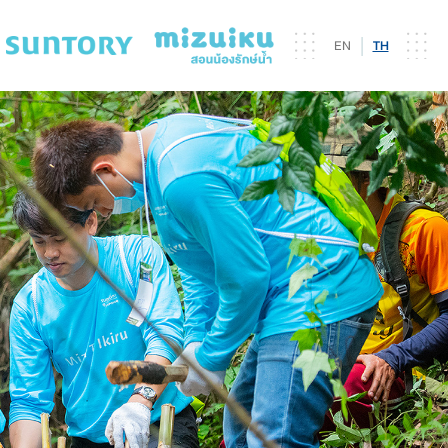
|
EN
TH