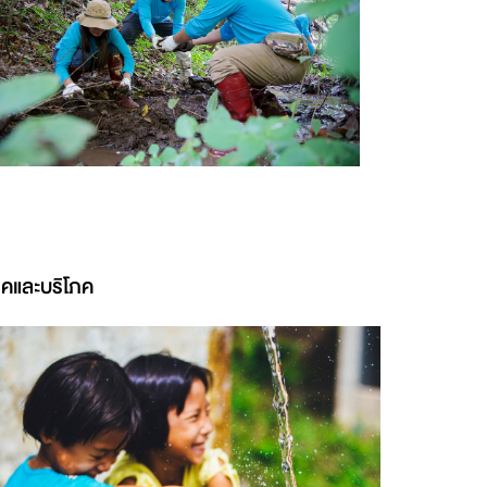
โภคและบริโภค