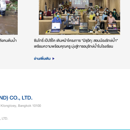
ำลังคนต้นน้ำ
ซันโทรี่ เป๊ปซี่โค เดินหน้าโครงการ “มิซุอิกุ: สอนน้องรักษ์น้ำ”
เตรียมความพร้อมคุณครู มุ่งสู่การอนุรักษ์น้ำในโรงเรียน
อ่านเพิ่มเติม
) CO., LTD.
, Klongtoey, Bangkok 10100
 LTD.