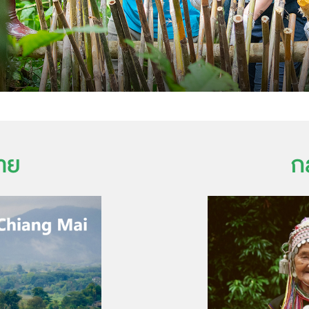
มาย
ก