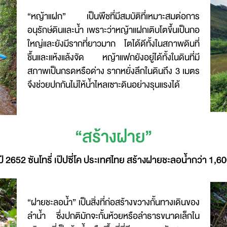
“หญ้าแฝก” เป็นพืชที่มีสมบัติที่เหมาะสมต่อการ
อนุรักษ์ดินและน้ำ เพราะว่าหญ้าแฝกเติบโตขึ้นเป็นกอ
ใหญ่และยังมีรากที่ยาวมาก โตได้ดีทั้งในสภาพดินที่
ชื้นและแห้งแล้งจัด หญ้าแฟกยังอยู่ได้ทั้งในดินที่มี
สภาพเป็นกรดหรือด่าง รากหยั่งลึกในดินถึง 3 เมตร
จึงช่วยปกกันไม่ให้น้ำไหลเซาะดินอย่างรุนแรงได้
“สร้างฝาย”
่ปี 2652 ซันโทรี่ เป๊ปซี่โค ประเทศไทย สร้างฝายชะลอน้ำกว่า 1,
“ฝายชะลอน้ำ” เป็นสิ่งที่ก่อสร้างขวางกั้นทางเดินของ
ลำน้ำ ซึ่งปกติมักจะกั้นห้วยหรือลำธารขนาดเล็กใน